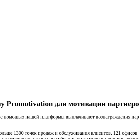
у Promotivation для мотивации партнер
ак с помощью нашей платформы выплачивают вознаграждения пар
больше 1300 точек продаж и обслуживания клиентов, 121 офисов
х страховщиков страны по собранным страховым премиям, актив