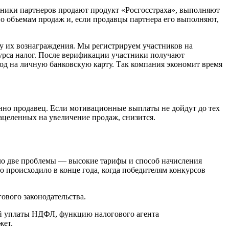
дники партнеров продают продукт «Росгосстраха», выполняют
 объемам продаж и, если продавцы партнера его выполняют,
му их вознаграждения. Мы регистрируем участников на
урса налог. После верификации участники получают
од на личную банковскую карту. Так компания экономит время
нно продавец. Если мотивационные выплаты не дойдут до тех
нацеленных на увеличение продаж, снизится.
кло две проблемы — высокие тарифы и способ начисления
о происходило в конце года, когда победителям конкурсов
ового законодательства.
ей уплаты НДФЛ, функцию налогового агента
жет.