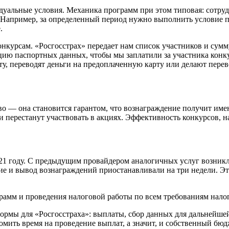
дуальные условия. Механика программ при этом типовая: сотру
Например, за определенный период нужно выполнить условие по
.
онкурсам. «Росгосстрах» передает нам список участников и сум
цию паспортных данных, чтобы мы заплатили за участника конк
, переводят деньги на предоплаченную карту или делают перев
о — она становится гарантом, что вознаграждение получит име
и перестанут участвовать в акциях. Эффективность конкурсов, 
 2021 году. С предыдущим провайдером аналогичных услуг возни
ие и вывод вознаграждений приостанавливали на три недели. Эт
рамм и проведения налоговой работы по всем требованиям налог
формы для «Росгосстраха»: выплаты, сбор данных для дальнейш
мить время на проведение выплат, а значит, и собственный бюд