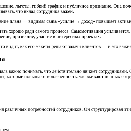
ение, льготы, гибкий график и публичное признание. Она поле
зывать, что вклад сотрудника важен.
ение плана — видимая связь «усилие → доход» повышает активн
ать хорошо ради самого процесса. Самомотивация усиливается, к
чение, признание, участие в интересных проектах.
что видит, как его макеты решают задачи клиентов — и это важн
ла
нала
важно понимать, что действительно движет сотрудниками. 
ы, которые повышают вовлеченность, удерживают ценных сотру
ия различных потребностей сотрудников. Он структурировал эти
ущем.