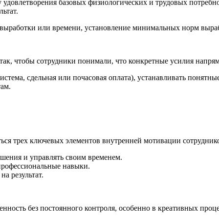
 удовлетворения базовых физиологических и трудовых потребно
льтат.
т выработки или времени, установление минимальных норм выраб
 так, чтобы сотрудники понимали, что конкретные усилия напря
система, сдельная или почасовая оплата), устанавливать понятн
там.
ться трех ключевых элементов внутренней мотивации сотрудник
шения и управлять своим временем.
профессиональные навыки.
на результат.
нность без постоянного контроля, особенно в креативных проце