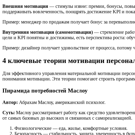
Внешняя мотивация
— стимулы извне: премии, бонусы, повыш
поддерживать вовлеченность, поощрять достижение KPI и пока
Пример: менеджер по продажам получает бонус за перевыполн
Внутренняя мотивация (самомотивация)
— стремление работ
цели и KPI понятны и достижимы, есть перспектива роста: обу
Пример: дизайнер получает удовольствие от процесса, потому 
4 ключевые теории мотивации персона
Для эффективного управления
материальной мотивации персо
понимания мотивации. Эти теории помогают строить программ
Пирамида потребностей Маслоу
Автор:
Абрахам Маслоу, американский психолог.
Суть:
Маслоу рассматривает работу как средство удовлетворен
от самых базовых до высоких и связанных с самореализацией.
Физиологические
— еда, жилье, комфортные условия.
Безопасность
— стабильность, защита, уверенность в буд