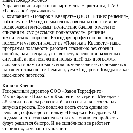
Павел Кесадо-Алонсо
Управляющий директор департамента маркетинга, ПАО
«Ренессанс Страхование»
С компанией «Подарок в Квадрате» (ООО «Бизнес решения»)
работаем с 2020 года и мы очень довольны оперативной
поддержкой платформы: начисление баллов, отчеты по
списаниям, смс-рассылки пользователям, решение
технических вопросов. Благодаря профессиональному
подходу и чуткости коллег из «Подарка в Квадрате» наша
программа лояльности работает стабильно без сбоев и
ошибок, нам всегда идут навстречу в решении различных
ситуаций, а при появлении новых идей для программы
лояльности нам готовы всегда помочь советом, основываясь
на клиентском опыте. Рекомендуем «Подарок в Квадрате» как
надежного партнера!
Кирилл Кленов
Генеральный директор ООО «Завод Террафриго»
Мы выбрали «Подарок в Квадрате» за сервис. Менеджер
объяснил нюансы решения, был на связи на всех этапах
запуска проекта. Его вовлеченность стала одним из
решающих факторов в пользу «Подарка в Квадрате». Мы
подумали, что если менеджер так участлив, то проблемы
будут решаться быстро. И не ошиблись: все работает
стабильно, замечаний у нас нет.