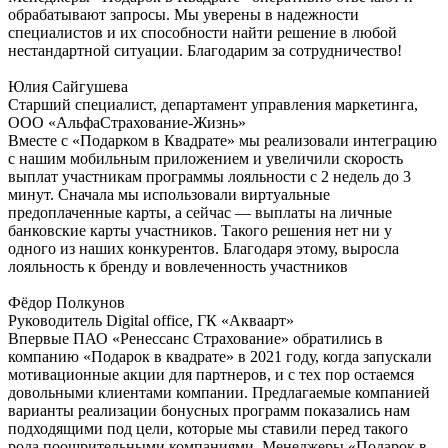
обрабатывают запросы. Мы уверены в надежности
специалистов и их способности найти решение в любой
нестандартной ситуации. Благодарим за сотрудничество!
Юлия Сайгушева
Старший специалист, департамент управления маркетинга,
ООО «АльфаСтрахование-Жизнь»
Вместе с «Подарком в Квадрате» мы реализовали интеграцию
с нашим мобильным приложением и увеличили скорость
выплат участникам программы лояльности с 2 недель до 3
минут. Сначала мы использовали виртуальные
предоплаченные карты, а сейчас — выплаты на личные
банковские карты участников. Такого решения нет ни у
одного из наших конкурентов. Благодаря этому, выросла
лояльность к бренду и вовлеченность участников
Фёдор Полкунов
Руководитель Digital office, ГК «Акваарт»
Впервые ПАО «Ренессанс Страхование» обратились в
компанию «Подарок в квадрате» в 2021 году, когда запускали
мотивационные акции для партнеров, и с тех пор остаемся
довольными клиентами компании. Предлагаемые компанией
варианты реализации бонусных программ показались нам
подходящими под цели, которые мы ставили перед такого
рода поощрительными компаниями. Менеджеры «Подарок в